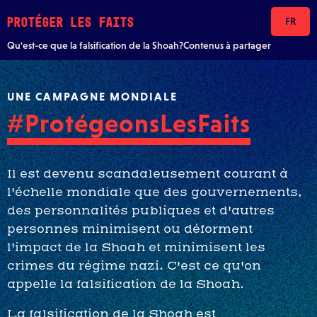
Skip to content
PROTÉGER LES FAITS
FR
Qu'est-ce que la falsification de la Shoah?
Contenus à partager
UNE CAMPAGNE MONDIALE
#ProtégeonsLesFaits
Il est devenu scandaleusement courant à
l'échelle mondiale que des gouvernements,
des personnalités publiques et d'autres
personnes minimisent ou déforment
l'impact de la Shoah et minimisent les
crimes du régime nazi. C'est ce qu'on
appelle la falsification de la Shoah.
La falsification de la Shoah est