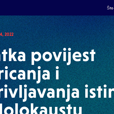
Što 
, 2022
tka povijest
icanja i
rivljavanja isti
Holokaustu