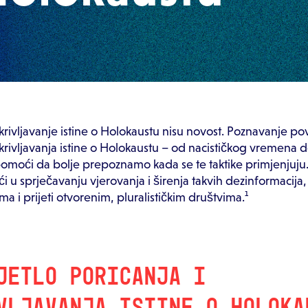
skrivljavanje istine o Holokaustu nisu novost. Poznavanje pov
iskrivljavanja istine o Holokaustu – od nacističkog vremena 
moći da bolje prepoznamo kada se te taktike primjenjuju
u sprječavanju vjerovanja i širenja takvih dezinformacija, 
a i prijeti otvorenim, pluralističkim društvima.¹
JETLO PORICANJA I
VLJAVANJA ISTINE O HOLOKA