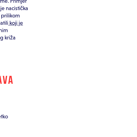
ome. Primjer
je nacistička
 prilikom
tili
koji je
žnim
g križa
AVA
etko