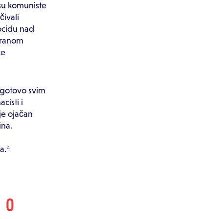
 su komuniste
čivali
nocidu nad
iranom
ke
 gotovo svim
cisti i
je ojačan
ina.
a.⁴
 O