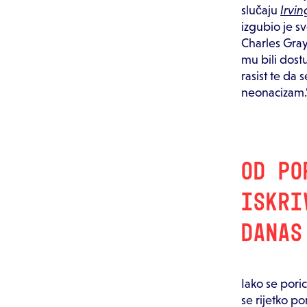
slučaju
Irvin
izgubio je s
Charles Gray
mu bili dostu
rasist te da
neonacizam.
OD PO
ISKRI
DANA
Iako se pori
se rijetko p