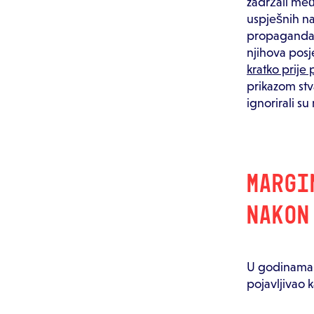
zadržali međ
uspješnih nac
propaganda k
njihova posj
kratko prije 
prikazom stv
ignorirali s
MARGI
NAKON
U godinama 
pojavljivao 