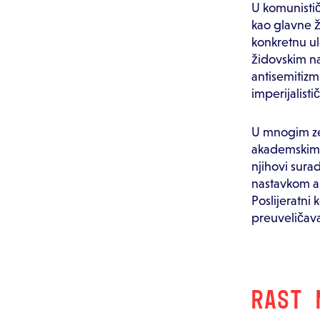
U komunističk
kao glavne žr
konkretnu ul
židovskim n
antisemitizm
imperijalisti
U mnogim zem
akademskim is
njihovi sura
nastavkom an
Poslijeratni 
preuveličava
RAST 