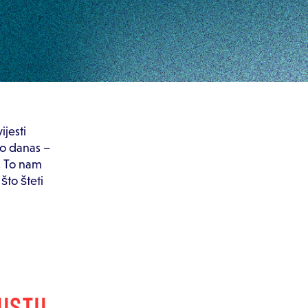
ijesti
do danas –
. To nam
što šteti
USTU