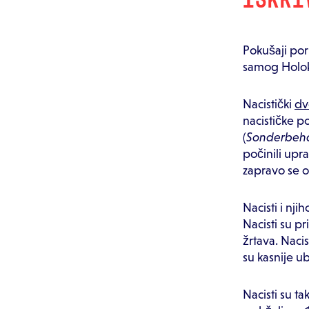
Pokušaji pori
samog Holok
Nacistički
dv
nacističke po
(
Sonderbeh
počinili upra
zapravo se 
Nacisti i nji
Nacisti su pr
žrtava. Nacis
su kasnije ub
Nacisti su ta