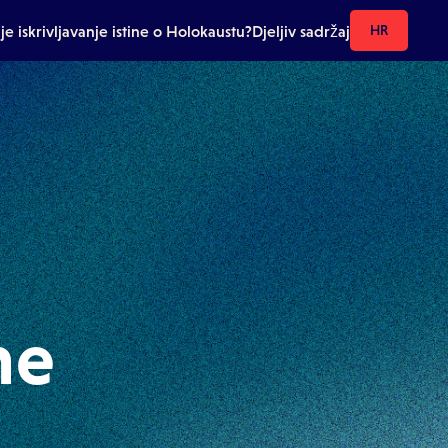
je iskrivljavanje istine o Holokaustu?
Djeljiv sadržaj
HR
ne