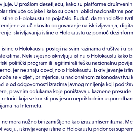
rivljuje. U prošlom desetljeću, kako su platforme društveni
larizirajuće odjeke i kako su opasni oblici nacionalizma pora
je istine o Holokaustu se pojačalo. Budući da tehnološke tvrt
emljene za učinkovito odgovaranje na iskrivljavanja, digital
irenje iskrivljavanja istine o Holokaustu uz pomoć dezinform
je istine o Holokaustu postoji na svim razinama društva i u b
ntekstima. Neki svjesno iskrivljuju istinu o Holokaustu kako bi
ki politički program ili legitimirali tešku nacionalnu povije
rno, jer ne znaju dovoljno o Holokaustu. Iskrivljavanje isti
ože se vidjeti, primjerice, u nacionalnom zakonodavstvu k
acije od odgovornosti izrazima javnog mnijenja koji podrža
ere, pravnim odlukama koje poništavaju kaznene presude n
 retorici koja se koristi povijesno neprikladnim usporedbam
ijama na Internetu.
je ne mora nužno biti zamišljeno kao izraz antisemitizma. M
tivaciju, iskrivljavanje istine o Holokaustu pridonosi suprem