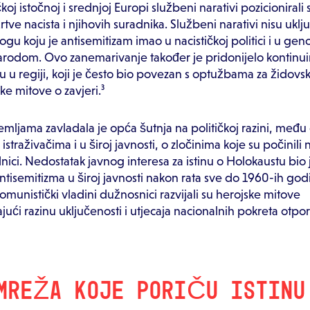
oj istočnoj i srednjoj Europi službeni narativi pozicionirali
tve nacista i njihovih suradnika. Službeni narativi nisu uklju
ogu koju je antisemitizam imao u nacističkoj politici i u ge
arodom. Ovo zanemarivanje također je pridonijelo kontinu
u u regiji, koji je često bio povezan s optužbama za židovs
čke mitove o zavjeri.³
ljama zavladala je opća šutnja na političkoj razini, među
traživačima i u široj javnosti, o zločinima koje su počinili na
dnici. Nedostatak javnog interesa za istinu o Holokaustu bio 
tisemitizma u široj javnosti nakon rata sve do 1960-ih god
komunistički vladini dužnosnici razvijali su herojske mitove
jući razinu uključenosti i utjecaja nacionalnih pokreta otpor
MREŽA KOJE PORIČU ISTINU