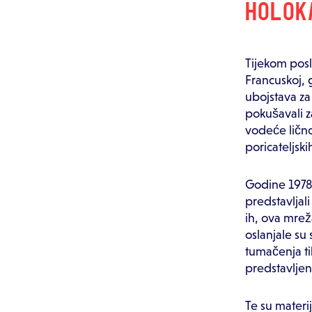
HOLOK
Tijekom posl
Francuskoj, g
ubojstava za
pokušavali za
vodeće lično
poricateljski
Godine 1978.
predstavljali
ih, ova mrež
oslanjale su
tumačenja tih
predstavljen
Te su materij