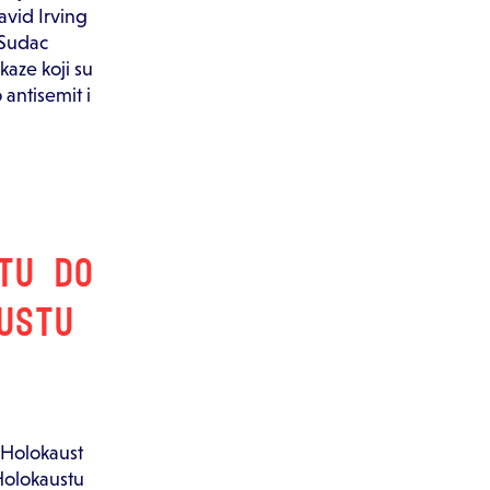
David Irving
 Sudac
kaze koji su
 antisemit i
TU DO
USTU
, Holokaust
 Holokaustu