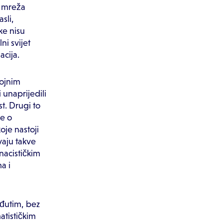
h mreža
sli,
ke nisu
ni svijet
acija.
rojnim
 unaprijedili
st. Drugi to
ne o
oje nastoji
vaju takve
acističkim
a i
eđutim, bez
atističkim