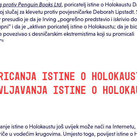
g protiv Penguin Books Ltd
, poricatelj istine o Holokaustu 
voj slučaj za klevetu protiv povjesničarke Deborah Lipstadt.
 presudio je da je Irving „pogrešno predstavio i iskrivio do
pni” i da je „aktivan poricatelj istine o Holokaustu; da je bio
 se povezivao s desničarskim ekstremistima koji su promicali
”⁶
RICANJA ISTINE O HOLOKAUS
VLJAVANJA ISTINE O HOLOKA
S
canje istine o Holokaustu još uvijek može naći na Internetu
oriče u vodećim krugovima. Umjesto toga, povijest istine o