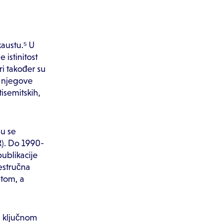
kaustu.⁵ U
 istinitost
ri također su
ti njegove
tisemitskih,
su se
HR). Do 1990-
publikacije
nestručna
etom, a
 U ključnom