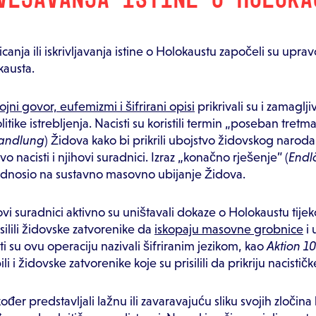
canja ili iskrivljavanja istine o Holokaustu započeli su upra
austa.
ojni govor, eufemizmi i šifrirani opisi
prikrivali su i zamagljiv
litike istrebljenja. Nacisti su koristili termin „poseban tretm
andlung
) Židova kako bi prikrili ubojstvo židovskog naroda
vo nacisti i njihovi suradnici. Izraz „konačno rješenje” (
Endl
odnosio na sustavno masovno ubijanje Židova.
hovi suradnici aktivno su uništavali dokaze o Holokaustu tije
isilili židovske zatvorenike da
iskopaju masovne grobnice
i 
ti su ovu operaciju nazivali šifriranim jezikom, kao
Aktion 1
ili i židovske zatvorenike koje su prisilili da prikriju nacističk
kođer predstavljali lažnu ili zavaravajuću sliku svojih zločina