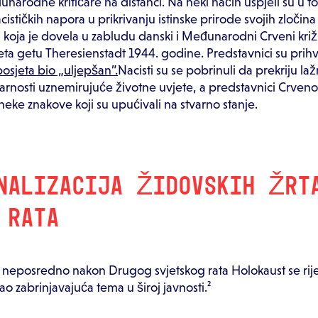
unarodne kritičare na distanci. Na neki način uspjeli su u t
ističkih napora u prikrivanju istinske prirode svojih zločina 
oja je dovela u zabludu danski i Međunarodni Crveni križ
eta getu Theresienstadt 1944. godine. Predstavnici su prihva
posjeta bio „uljepšan”.
Nacisti su se pobrinuli da prekriju la
arnosti uznemirujuće životne uvjete, a predstavnici Crveno
u neke znakove koji su upućivali na stvarno stanje.
NALIZACIJA ŽIDOVSKIH ŽRT
 RATA
neposredno nakon Drugog svjetskog rata Holokaust se rij
kao zabrinjavajuća tema u široj javnosti.²