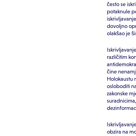
često se isk
potaknule po
iskrivljavan
dovoljno opr
olakšao je š
Iskrivljavan
različitim ko
antidemokrats
čine nenamje
Holokaustu m
osloboditi n
zakonske mj
suradnicima,
dezinformac
Iskrivljavan
obzira na mo