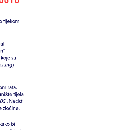
vo tijekom
ali
an”
 koje su
ösung
)
kom rata.
unište tijela
005
. Nacisti
e zločine.
 kako bi