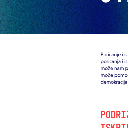
Poricanje i i
poricanja i 
može nam po
može pomoći 
demokracijam
PODRI
ISKRI