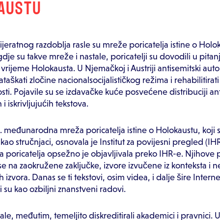
AUSTU
ijeratnog razdoblja rasle su mreže poricatelja istine o Holo
dje su takve mreže i nastale, poricatelji su dovodili u pitanje
 vrijeme Holokausta. U Njemačkoj i Austriji antisemitski auto
taškati zločine nacionalsocijalističkog režima i rehabilitira
sti. Pojavile su se izdavačke kuće posvećene distribuciji an
h i iskrivljujućih tekstova.
 međunarodna mreža poricatelja istine o Holokaustu, koji 
 kao stručnjaci, osnovala je Institut za povijesni pregled (I
a poricatelja opsežno je objavljivala preko IHR-e. Njihove 
 se na zaokružene zaključke, izvore izvučene iz konteksta i 
 izvora. Danas se ti tekstovi, osim videa, i dalje šire Intern
i su kao ozbiljni znanstveni radovi.
ale, međutim, temeljito diskreditirali akademici i pravnici.