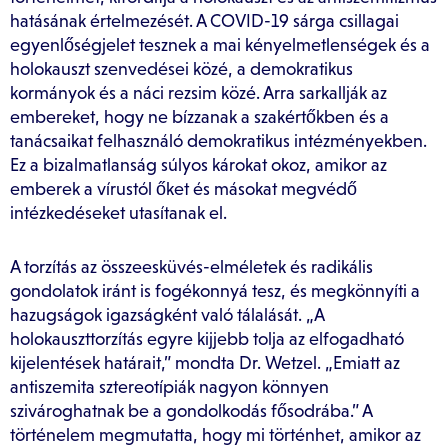
hatásának értelmezését. A COVID-19 sárga csillagai
egyenlőségjelet tesznek a mai kényelmetlenségek és a
holokauszt szenvedései közé, a demokratikus
kormányok és a náci rezsim közé. Arra sarkallják az
embereket, hogy ne bízzanak a szakértőkben és a
tanácsaikat felhasználó demokratikus intézményekben.
Ez a bizalmatlanság súlyos károkat okoz, amikor az
emberek a vírustól őket és másokat megvédő
intézkedéseket utasítanak el.
A torzítás az összeesküvés-elméletek és radikális
gondolatok iránt is fogékonnyá tesz, és megkönnyíti a
hazugságok igazságként való tálalását. „A
holokauszttorzítás egyre kijjebb tolja az elfogadható
kijelentések határait,” mondta Dr. Wetzel. „Emiatt az
antiszemita sztereotípiák nagyon könnyen
szivároghatnak be a gondolkodás fősodrába.” A
történelem megmutatta, hogy mi történhet, amikor az