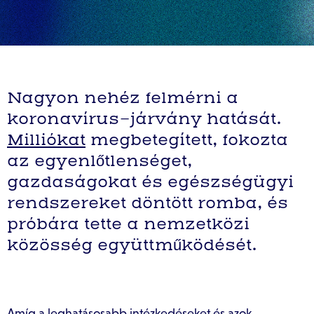
Nagyon nehéz felmérni a
koronavírus-járvány hatását.
Milliókat
megbetegített, fokozta
az egyenlőtlenséget,
gazdaságokat és egészségügyi
rendszereket döntött romba, és
próbára tette a nemzetközi
közösség együttműködését.
Amíg a leghatásosabb intézkedéseket és azok