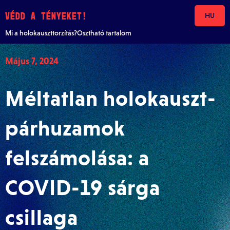
Skip to content
VÉDD A TÉNYEKET!
HU
Mi a holokauszttorzítás?
Osztható tartalom
Május 7, 2024
Méltatlan holokauszt-
párhuzamok
felszámolása: a
COVID-19 sárga
csillaga