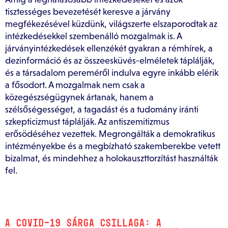
tisztességes bevezetését keresve a járvány
megfékezésével küzdünk, világszerte elszaporodtak az
intézkedésekkel szembenálló mozgalmak is. A
járványintézkedések ellenzékét gyakran a rémhírek, a
dezinformáció és az összeesküvés-elméletek táplálják,
és a társadalom pereméről indulva egyre inkább elérik
a fősodort. A mozgalmak nem csak a
közegészségügynek ártanak, hanem a
szélsőségességet, a tagadást és a tudomány iránti
szkepticizmust táplálják. Az antiszemitizmus
erősödéséhez vezettek. Megrongálták a demokratikus
intézményekbe és a megbízható szakemberekbe vetett
bizalmat, és mindehhez a holokauszttorzítást használták
fel.
A COVID-19 SÁRGA CSILLAGA: A