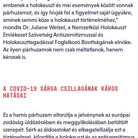
emberek a holokauszt és mai események között vonnak
párhuzamot, és így hívják fel a figyelmet saját ügyükre,
aminek semmi köze a holokauszt történelméhez,”
mondta Dr. Juliane Wetzel, a Nemzetközi Holokauszt
Emlékezet Szövetség Antiszemitizmussal és
Holokauszttagadással Foglalkozó Bizottságának elnöke.
Az ilyen párhuzamok nem csak méltatlanok, hanem
károsak is.
A COVID-19 SÁRGA CSILLAGÁNAK KÁROS
HATÁSAI
Ez a hamis párhuzam eltorzítja a jelvénynek az európai
zsidóság üldözésében és meggyilkolásában betöltött
szerepét. Sérti az áldozatokat és elbagatellizálja ezt a
történelmet, kifordítja a holokauszt és az antiszemitizmus