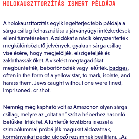
HOLOKAUSZTTORZÍTÁS ISMERT PÉLDÁJA
A holokauszttorzítás egyik legelterjedtebb példája a
sárga csillag felhasználása a járványügyi intézkedések
elleni tüntetéseken. A zsidókat a nácik kényszerítették
megkülönböztető jelvények, gyakran sárga csillag
viselésére, hogy megjelöljék, elszigeteljék és
zaklathassák őket. A viselést megtagadókat
megbüntették, bebörtönözték vagy lelőtték.
badges
,
often in the form of a yellow star, to mark, isolate, and
harass them. Jews caught without one were fined,
imprisoned, or shot.
Nemrég még kapható volt az Amazonon olyan sárga
csillag, melyre az „oltatlan” szót a héberhez hasonló
betűkkel írták fel. A tüntetők továbbra is ezzel a
szimbólummal próbálják magukat áldozatnak,
kormányaikat pedig üldöző rezsimnek beállítani. „Az