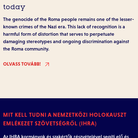
today
The genocide of the Roma people remains one of the lesser-
known crimes of the Nazi era. This lack of recognition is a
harmful form of distortion that serves to perpetuate
damaging stereotypes and ongoing discrimination against
the Roma community.
OLVASS TOVÁBB!
MIT KELL TUDNI A NEMZETKÖZI HOLOKAUSZT
EMLÉKEZET SZÖVETSÉGRŐL (IHRA)
Az IHRA kormányok és szakértők részvételével segíti elő és