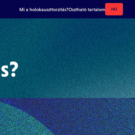
Mi a holokauszttorzítás?
Osztható tartalom
HU
s?