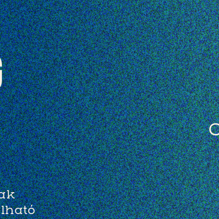
g
O
nak
álható