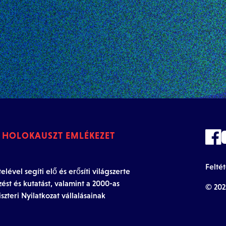
I HOLOKAUSZT EMLÉKEZET
Felté
ével segíti elő és erősíti világszerte
zést és kutatást, valamint a 2000-as
© 202
szteri Nyilatkozat vállalásainak