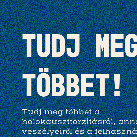
Tudj me
többet!
Tudj meg többet a
holokauszttorzításról, an
veszélyeiről és a felhaszn