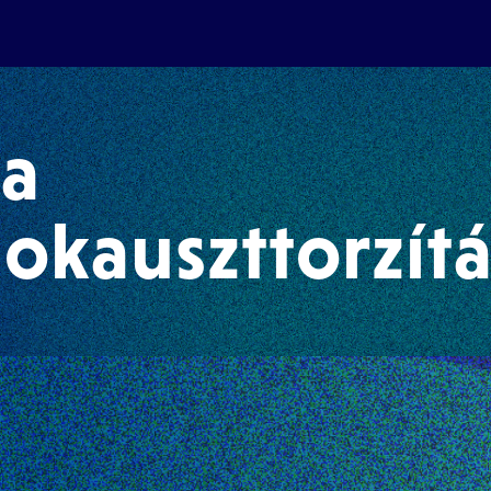
 a
okauszttorzítá