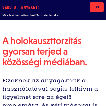
Skip to content
VÉDD A TÉNYEKET!
HU
Mi a holokauszttorzítás?
Osztható tartalom
A holokauszttorzítás
gyorsan terjed a
közösségi médiában.
Ezeknek az anyagoknak a
használatával segíts felhívni a
figyelmet erre az égető
problémára, és kérj másokat is,