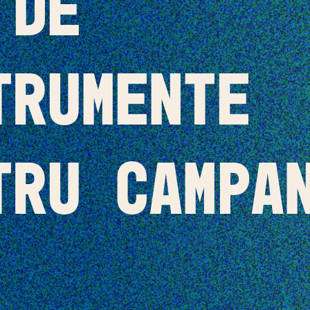
 de
trumente
tru campa