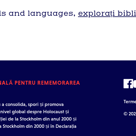
als and languages,
explorați bibl
ONALĂ PENTRU REMEMORAREA
Termen
 a consolida, spori și promova
 nivel global despre Holocaust și
© 202
iei de la Stockholm din anul 2000 și
la Stockholm din 2000 și în Declarația