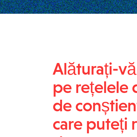
Alăturați-v
pe rețelele 
de conștient
care puteți 