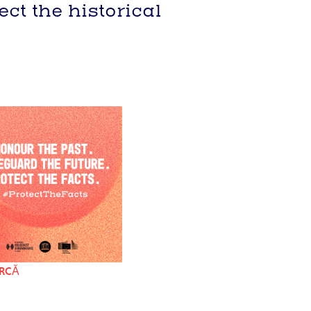
t the historical
RCĂ