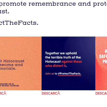
 promote remembrance and protec
st.
ctTheFacts.
RCĂ
DESCARCĂ
DESCA