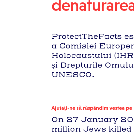
denaturarea
ProtectTheFacts este
a Comisiei Europen
Holocaustului (IHR
și Drepturile Omulu
UNESCO.
Ajutați-ne să răspândim vestea pe r
On 27 January 2025
million Jews killed