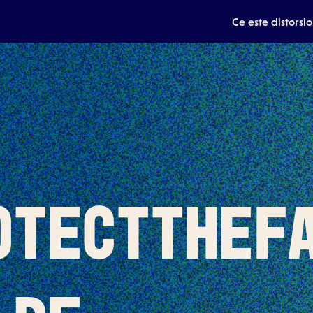
Ce este distorsi
otectthef