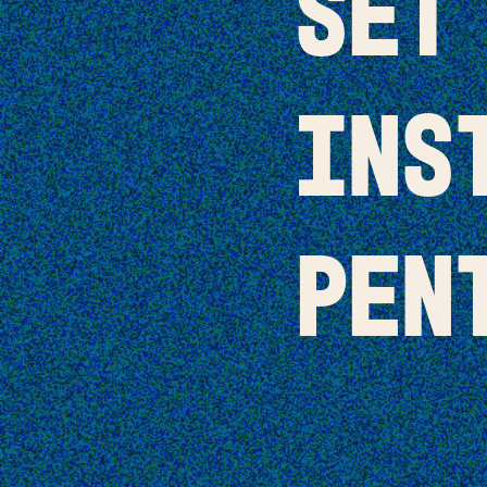
Set
ins
pen