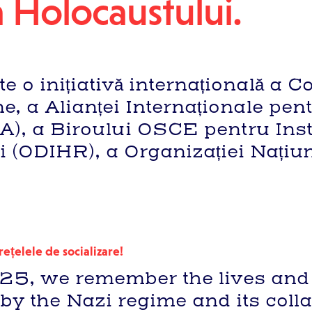
 Holocaustului.
 o inițiativă internațională a C
e, a Alianței Internaționale pe
A), a Biroului OSCE pentru Inst
i (ODIHR), a Organizației Națiuni
ețelele de socializare!
, we remember the lives and s
 by the Nazi regime and its coll