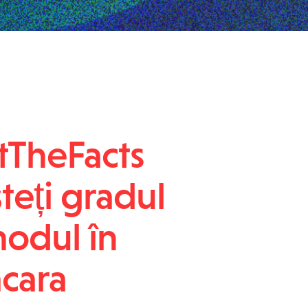
tTheFacts
șteți gradul
modul în
acara