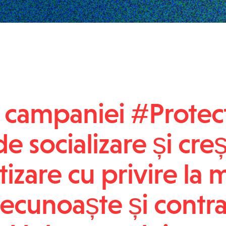
ă campaniei #Protec
de socializare și cre
izare cu privire la 
recunoaște și contr