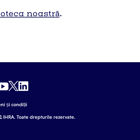
ioteca noastră
.
i și condiții
1 IHRA. Toate drepturile rezervate.