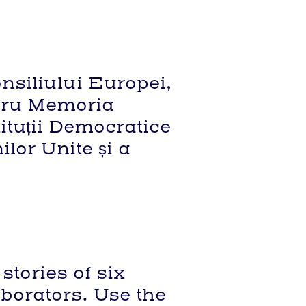
onsiliului Europei,
ntru Memoria
ituții Democratice
lor Unite și a
tories of six
aborators. Use the