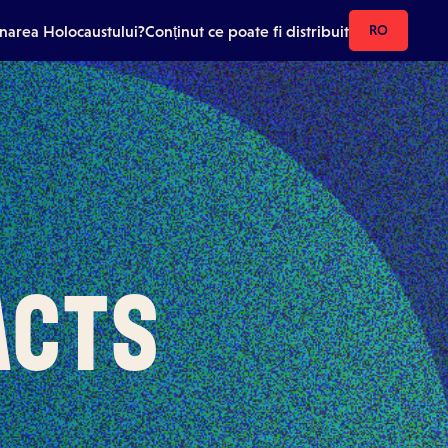
onarea Holocaustului?
Conținut ce poate fi distribuit
RO
acts