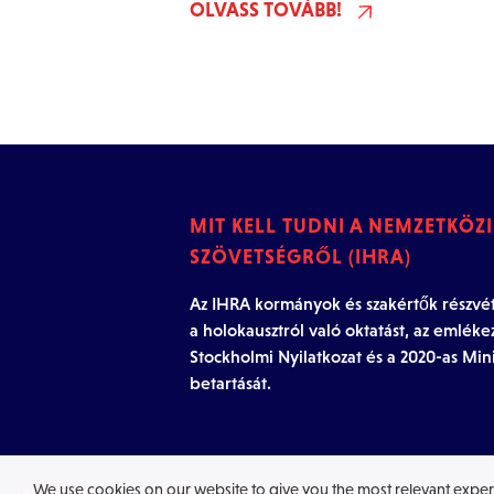
OLVASS TOVÁBB!
MIT KELL TUDNI A NEMZETKÖZ
SZÖVETSÉGRŐL (IHRA)
Az IHRA kormányok és szakértők részvétel
a holokausztról való oktatást, az emléke
Stockholmi Nyilatkozat és a 2020-as Mini
betartását.
We use cookies on our website to give you the most relevant exper