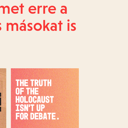
lmet erre a
s másokat is