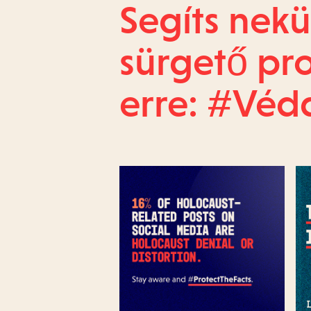
Segíts nekü
sürgető pro
erre: #Véd