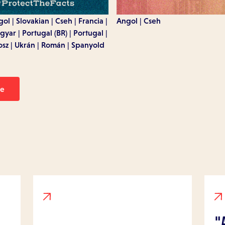
Angol
Cseh
gol
Slovakian
Cseh
Francia
gyar
Portugal (BR)
Portugal
osz
Ukrán
Román
Spanyold
se
"