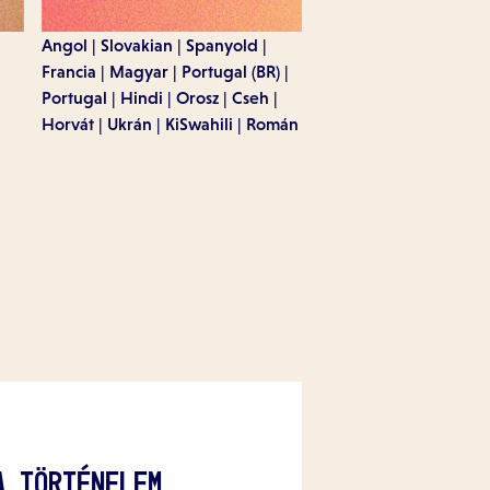
Angol
Slovakian
Spanyold
Francia
Magyar
Portugal (BR)
Portugal
Hindi
Orosz
Cseh
Horvát
Ukrán
KiSwahili
Román
A TÖRTÉNELEM