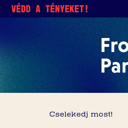
Skip to content
VÉDD A TÉNYEKET!
Fro
Par
Cselekedj most!