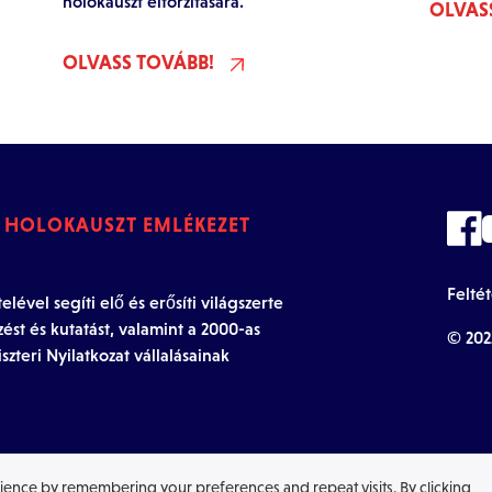
holokauszt eltorzítására.
OLVAS
OLVASS TOVÁBB!
I HOLOKAUSZT EMLÉKEZET
Felté
ével segíti elő és erősíti világszerte
zést és kutatást, valamint a 2000-as
© 202
szteri Nyilatkozat vállalásainak
ience by remembering your preferences and repeat visits. By clicking