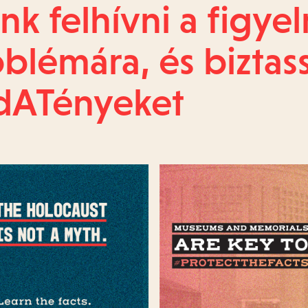
nk felhívni a figye
blémára, és biztas
dATényeket