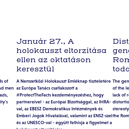
Január 27., A
Dis
holokauszt eltorzítása
gen
ellen az oktatáson
Rom
keresztül
tod
s of
A Nemzetközi Holokauszt Emléknap tiszteletére
The gen
and men
az Európa Tanács csatlakozott a
of the l
zis,
#ProtectTheFacts kezdeményezéshez, hogy
lack of 
ity's
partnereivel - az Európai Bizottsággal, az IHRA-
distort
val, az EBESZ Demokratikus Intézmények és
stereot
Emberi Jogok Hivatalával, valamint az ENSZ-szel
the Rom
és az UNESCO-val - együtt felhívja a figyelmet a