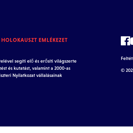
I HOLOKAUSZT EMLÉKEZET
Felté
ével segíti elő és erősíti világszerte
zést és kutatást, valamint a 2000-as
© 202
szteri Nyilatkozat vállalásainak