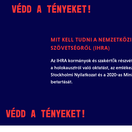
Skip to content
VÉDD A TÉNYEKET!
MIT KELL TUDNI A NEMZETKÖZ
SZÖVETSÉGRŐL (IHRA)
Az IHRA kormányok és szakértők részvétel
a holokausztról való oktatást, az emléke
Stockholmi Nyilatkozat és a 2020-as Mini
betartását.
VÉDD A TÉNYEKET!