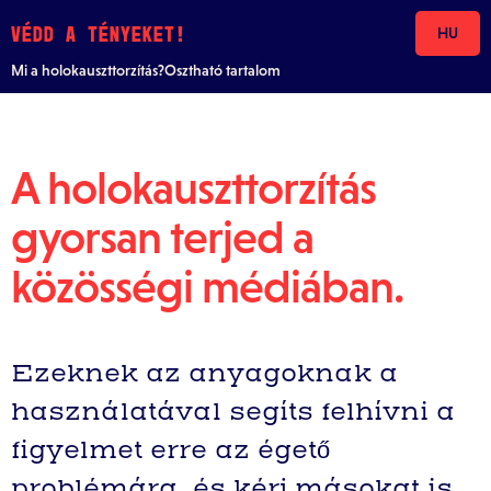
Skip to content
VÉDD A TÉNYEKET!
HU
Mi a holokauszttorzítás?
Osztható tartalom
A holokauszttorzítás
gyorsan terjed a
közösségi médiában.
Ezeknek az anyagoknak a
használatával segíts felhívni a
figyelmet erre az égető
problémára, és kérj másokat is,