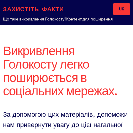
Skip to content
ЗАХИСТІТЬ ФАКТИ
UK
Що таке викривлення Голокосту?
Контент для поширення
Викривлення
Голокосту легко
поширюється в
соціальних мережах.
За допомогою цих матеріалів, допоможи
нам привернути увагу до цієї нагальної