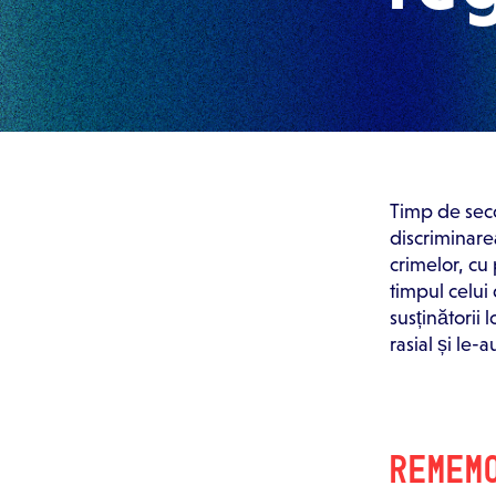
Timp de seco
discriminarea
crimelor, cu 
timpul celui
susținătorii
rasial și le
REMEM