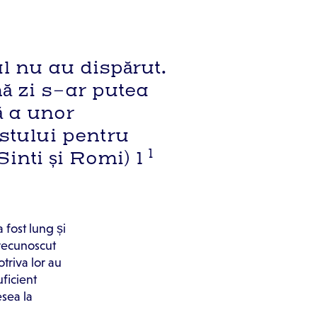
l nu au dispărut.
ă zi s-ar putea
ă a unor
ustului pentru
1
nti și Romi) 1
 fost lung și
 recunoscut
otriva lor au
ficient
sea la