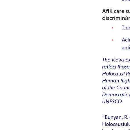
Află care s
discriminăr
The
Act
ant
The views ex
reflect thos
Holocaust R
Human Right
of the Counc
Democratic 
UNESCO.‍
1
Bunyan, R.
Holocaustului