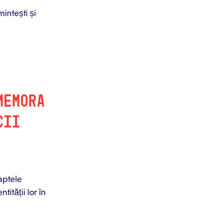
mintești și
MEMORA
CII
aptele
tității lor în