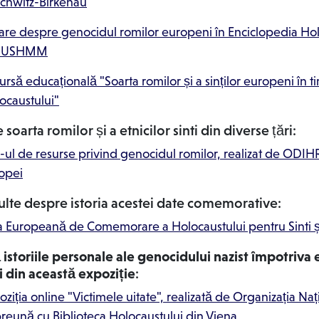
chwitz-Birkenau
rare despre genocidul romilor europeni în Enciclopedia Hol
n USHMM
ursă educațională "Soarta romilor și a sinților europeni în t
ocaustului"
soarta romilor și a etnicilor sinti din diverse țări:
e-ul de resurse privind genocidul romilor, realizat de ODIHR
opei
ulte despre istoria acestei date comemorative:
a Europeană de Comemorare a Holocaustului pentru Sinti 
istoriile personale ale genocidului nazist împotriva e
mi din această expoziție
:
oziția online "Victimele uitate", realizată de Organizația Naț
reună cu Biblioteca Holocaustului din Viena