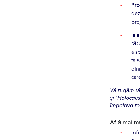
Pro
dez
pre
Ia 
răs
a s
ta ș
etn
car
Vă rugăm să r
și "Holocaus
împotriva ro
Află mai mu
Inf