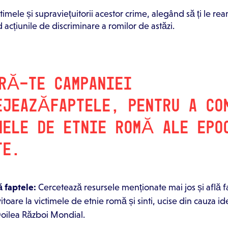
timele și supraviețuitorii acestor crime, alegând să ți le rea
 acțiunile de discriminare a romilor de astăzi.
RĂ-TE CAMPANIEI
EJEAZĂFAPTELE, PENTRU A CO
MELE DE ETNIE ROMĂ ALE EPO
TE.
ă faptele:
Cercetează resursele menționate mai jos și află f
itoare la victimele de etnie romă și sinti, ucise din cauza iden
Doilea Război Mondial.