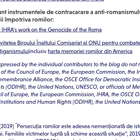
unt instrumentele de contracarare a anti-romanismulu
ii împotriva romilor:
 IHRA's work on the Genocide of the Roma
ivitatea Biroului Înaltului Comisariat al ONU pentru combat
ițiganismului
inclusiv
harta memoriei romilor din America
pressed by the individual contributors to the blog do not 
e of the Council of Europe, the European Commission, the I
emembrance Alliance, the OSCE Office for Democratic Inst
s (ODIHR), the United Nations, UNESCO, or officials of M
il of Europe, the European Commission, IHRA, the OSCE Of
Institutions and Human Rights (ODIHR), the United Nation
“
 (2019)
Persecuția romilor este adesea nemenționată de ist
. Familiile victimelor luptă să schime această situație“, 2019