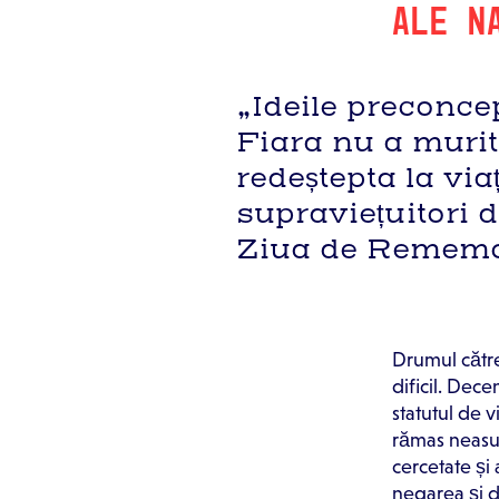
ALE N
„Ideile preconce
Fiara nu a murit
redeștepta la vi
supraviețuitori 
Ziua de Rememora
Drumul către
dificil. Dece
statutul de v
rămas neasum
cercetate și
negarea și di