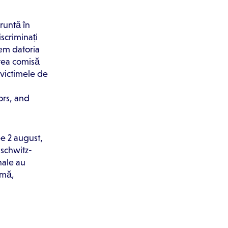
fruntă în
iscriminați
vem datoria
area comisă
e victimele de
ors, and
e 2 august,
schwitz-
nale au
omă,