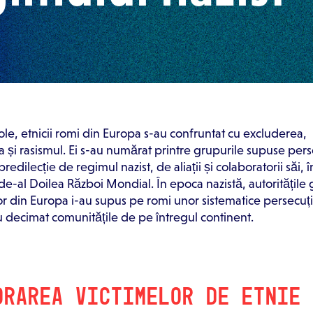
le, etnicii romi din Europa s-au confruntat cu excluderea,
 și rasismul. Ei s-au numărat printre grupurile supuse perse
predilecție de regimul nazist, de aliații și colaboratorii săi, î
 de-al Doilea Război Mondial. În epoca nazistă, autoritățile
 lor din Europa i-au supus pe romi unor sistematice persecuț
-au decimat comunitățile de pe întregul continent.
ORAREA VICTIMELOR DE ETNIE