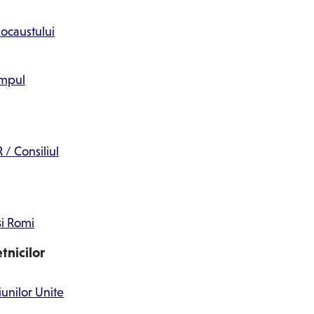
ocaustului
impul
 / Consiliul
și Romi
tnicilor
iunilor Unite