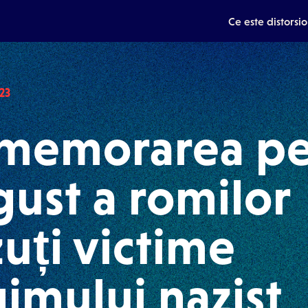
Ce este distorsi
23
memorarea pe
ust a romilor
uți victime
imului nazist