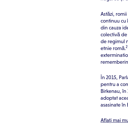
Astăzi, romii
continuu cu î
din cauza id
colectivă de
de regimul na
2
etnie romă.
exterminatio
remembering 
În 2015, Par
pentru a com
Birkenau, în
adoptat acea
asasinate în
Aflați mai m