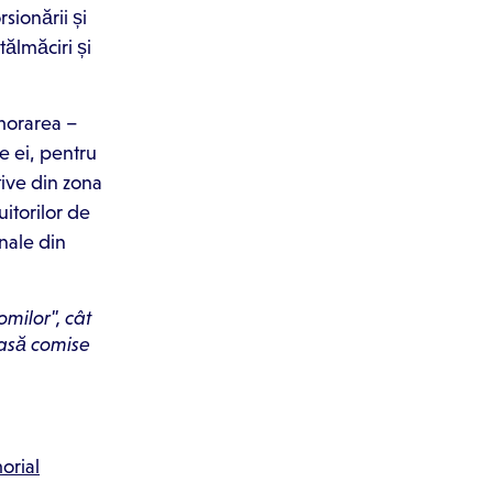
sionării și
tălmăciri și
emorarea –
e ei, pentru
ive din zona
uitorilor de
onale din
omilor", cât
masă comise
orial