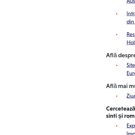
Aus
Int
di
Res
Hol
Află despre 
Sit
Eur
Află mai m
Ziu
Cercetează 
sinti și ro
Exp
împ