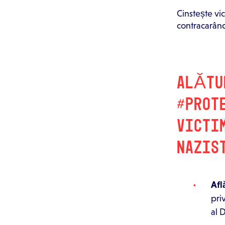
Cinstește vic
contracarând
ALĂTU
#PROT
VICTI
NAZIS
Afl
priv
al 