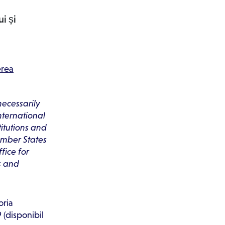
i și
erea
necessarily
nternational
itutions and
ember States
fice for
s and
oria
 (disponibil