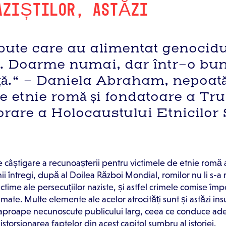
AZIȘTILOR, ASTĂZI
pute care au alimentat genocidu
. Doarme numai, dar într-o bun
ață.“ - Daniela Abraham, nepoat
de etnie romă și fondatoare a Tr
re a Holocaustului Etnicilor Si
 câștigare a recunoașterii pentru victimele de etnie romă a
nii întregi, după al Doilea Război Mondial, romilor nu li s-a
ictime ale persecuțiilor naziste, și astfel crimele comise împ
ate. Multe elemente ale acelor atrocități sunt și astăzi insu
 aproape necunoscute publicului larg, ceea ce conduce ade
storsionarea faptelor din acest capitol sumbru al istoriei.