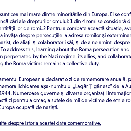
 sunt cea mai mare dintre minoritățile din Europa. Ei se con
ncălcări ale drepturilor omului: 1 din 4 romi se consideră d
entității lor de romi..2 Pentru a combate această situație, a
 a învăța despre persecuțiile la adresa romilor și extermin
zist, de aliații și colaboratorii săi, și de a ne aminti despr
To address this, learning about the Roma persecution and
n perpetrated by the Nazi regime, its allies, and collaborat
the Roma victims remains a collective duty.
lamentul European a declarat o zi de rememorare anuală, p
emora lichidarea așa-numitului „Lagăr Țigănesc“ de la Au
 1944. Numeroase guverne și diverse organizații internațio
stă zi pentru a omagia sutele de mii de victime de etnie r
 Europa ocupată de naziști.
ulte despre istoria acestei date comemorative.