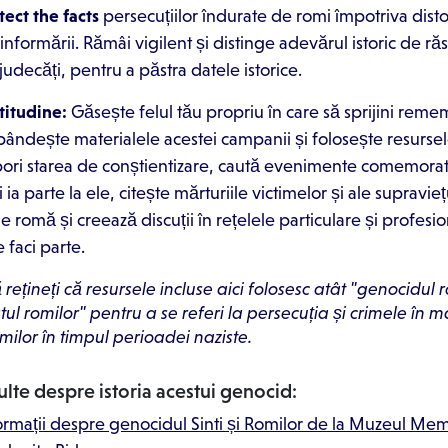
tect the facts
persecuțiilor îndurate de romi împotriva distor
informării. Rămâi vigilent și distinge adevărul istoric de răs
judecăți, pentru a păstra datele istorice.
atitudine:
Găsește felul tău propriu în care să sprijini rem
pândește materialele acestei campanii și folosește resursel
pori starea de conștientizare, caută evenimente comemorat
i ia parte la ele, citește mărturiile victimelor și ale supravieț
ie romă și creează discuții în rețelele particulare și profesi
e faci parte.
ețineți că resursele incluse aici folosesc atât "genocidul r
tul romilor" pentru a se referi la persecuția și crimele în 
milor în timpul perioadei naziste.
lte despre istoria acestui genocid:
ormații despre genocidul Sinti și Romilor de la Muzeul Mem