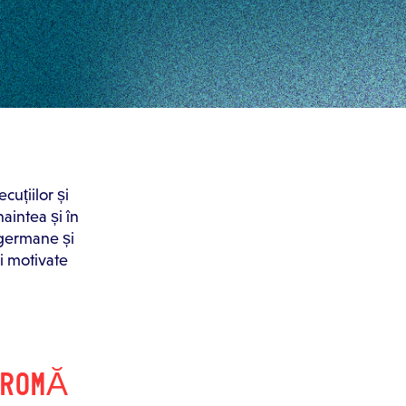
cuțiilor și
naintea și în
 germane și
ii motivate
 ROMĂ