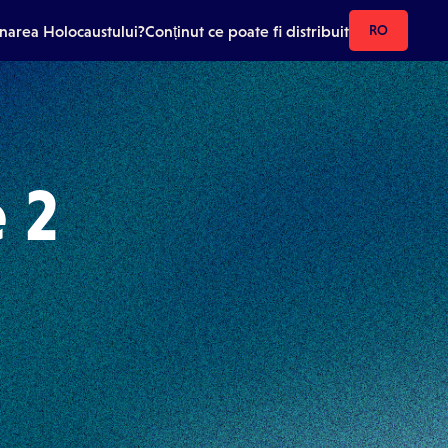
onarea Holocaustului?
Conținut ce poate fi distribuit
RO
 2